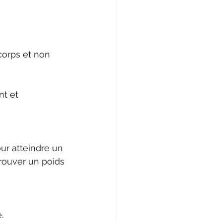
corps et non 
t et 
ur atteindre un 
rouver un poids 
.