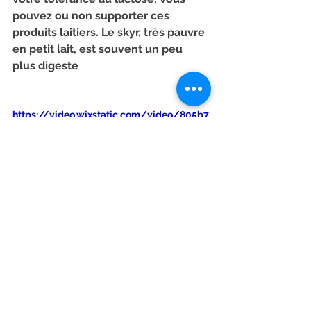
pouvez ou non supporter ces 
produits laitiers. Le skyr, très pauvre 
en petit lait, est souvent un peu 
plus digeste
https://video.wixstatic.com/video/805b7
0_fb2811b3e0e249889d9b3bc3e939ab9b
/1080p/mp4/file.mp4
Sophie Janvier
20h
France 2
Nutritionniste
alimentation
skyr
Petit suisse
Produits laitiers
Lactose
Alimentation