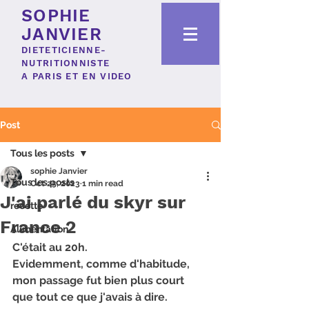
SOPHIE
JANVIER
DIETETICIENNE-
NUTRITIONNISTE
A PARIS ET EN VIDEO
Post
Tous les posts
sophie Janvier
Tous les posts
Oct 25, 2023
1 min read
J'ai parlé du skyr sur
recette
France 2
Alimentation
C'était au 20h.
Evidemment, comme d'habitude, 
mon passage fut bien plus court 
que tout ce que j'avais à dire.