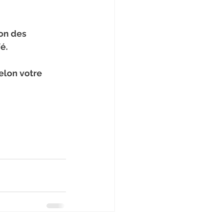
on des 
é.
elon votre 