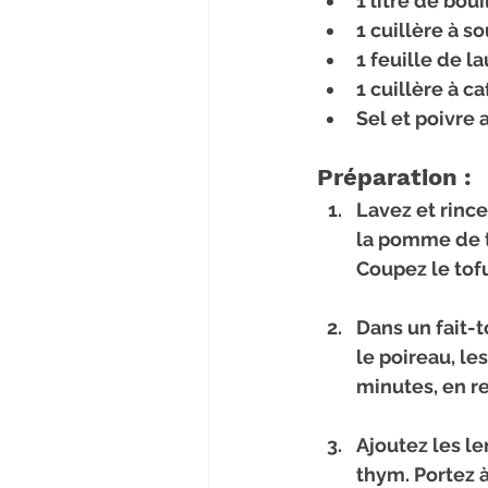
1 litre de bou
1 cuillère à s
1 feuille de la
1 cuillère à c
Sel et poivre 
Préparation :
Lavez et rince
la pomme de te
Coupez le tof
Dans un fait-to
le poireau, le
minutes, en 
Ajoutez les len
thym. Portez à