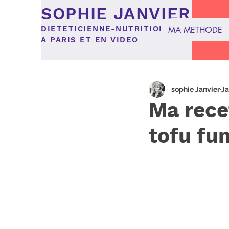
SOPHIE JANVIER
DIETETICIENNE-NUTRITIONNISTE
MA METHODE
A PARIS ET EN VIDEO
Tous les posts
recette
Al
sophie Janvier
Ja
Ma rece
tofu fu