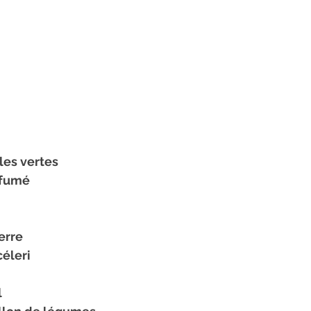
les vertes
 fumé
erre
céleri
l