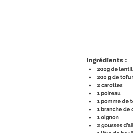
Ingrédients :
200g de lentil
200 g de tofu
2 carottes
1 poireau
1 pomme de t
1 branche de 
1 oignon
2 gousses d’ai