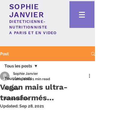
SOPHIE
JANVIER
DIETETICIENNE-
NUTRITIONNISTE
A PARIS ET EN VIDEO
Post
Tous les posts
Sophie Janvier
Tous les posts
Jun 1, 2021
1 min read
Vegan mais ultra-
recette
transformés...
Alimentation
Updated:
Sep 28, 2021