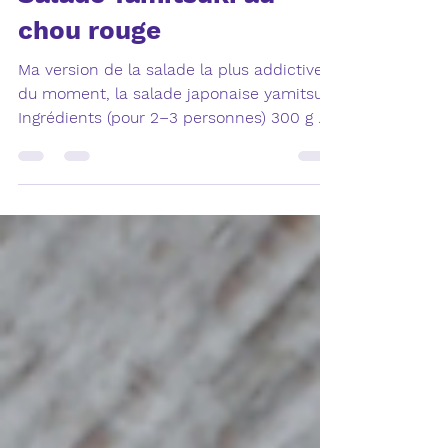
sophie Janvier
Feb 3
1 min read
Salade Yamitsuki au
chou rouge
Ma version de la salade la plus addictive
du moment, la salade japonaise yamitsuki
Ingrédients (pour 2–3 personnes) 300 g de
chou rouge finement émincé 1 petite
gousse d’ail, très finement râpée 1 c. à s.
de sauce soja (ou tamari) 1 c. à s. d’huile
de sésame grillé 1 c. à c. de sucre (ou
sucre de canne) 1 c. à c. de vinaigre de riz
1 bouillon miso ou de volaille 1 pincée de
sel (à ajuster selon la sauce soja) Graines
de sésame blond ou noir Préparation
Émincer le chou rouge l