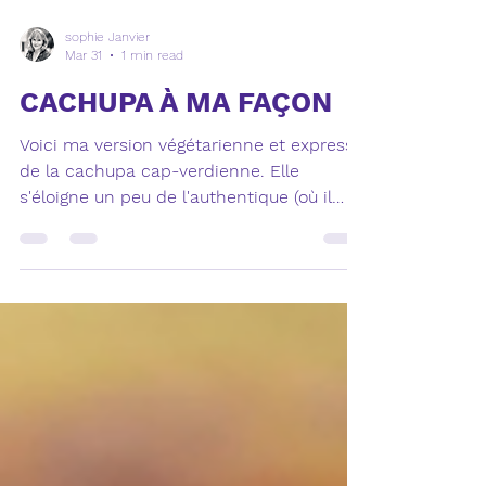
sophie Janvier
Mar 31
1 min read
CACHUPA À MA FAÇON
Voici ma version végétarienne et express
de la cachupa cap-verdienne. Elle
s'éloigne un peu de l'authentique (où il
faut notamment faire tremper le maïs
blanc toute une nuit) pour des raisons
partiques, mais cela reste un plat
complet, sain et délicieux ! Ingrédients (4
à 6 personnes) 250 g de maïs blanc
(homini ou à défaut jaune) en boîte 1 boîte
de haricots secs 1 boîte de pois chiches 1
oignon 2 gousses d’ail 2 tomates ou 1 boîte
de tomates concassées 1 feuille de laurie