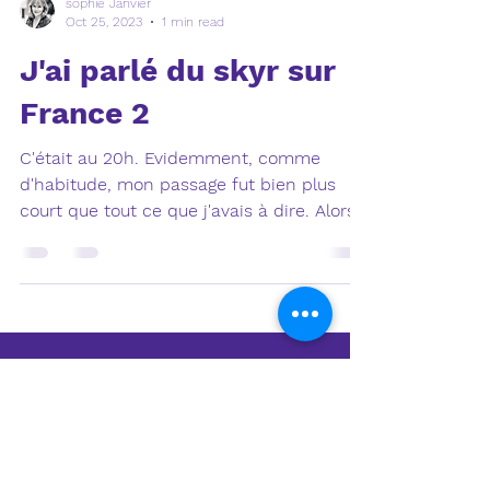
sophie Janvier
Oct 25, 2023
1 min read
J'ai parlé du skyr sur
France 2
C'était au 20h. Evidemment, comme
d'habitude, mon passage fut bien plus
court que tout ce que j'avais à dire. Alors,
voici mon analyse...
OU ME TROUVER?
6 place Saint Michel
75006 Paris
Tel : 07 66 40 25 91