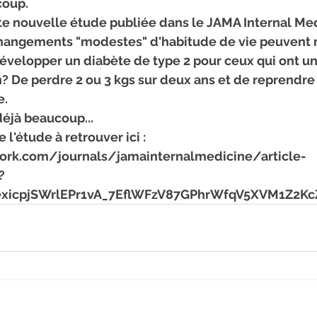
coup.
angements "modestes" d'habitude de vie peuvent r
évelopper un diabète de type 2 pour ceux qui ont un
? De perdre 2 ou 3 kgs sur deux ans et de reprendre
e.
déjà beaucoup...
l'étude à retrouver ici : 
ork.com/journals/jamainternalmedicine/article-
?
5exicpjSWrlEPr1vA_7EflWFzV87GPhrWfqV5XVM1Z2K