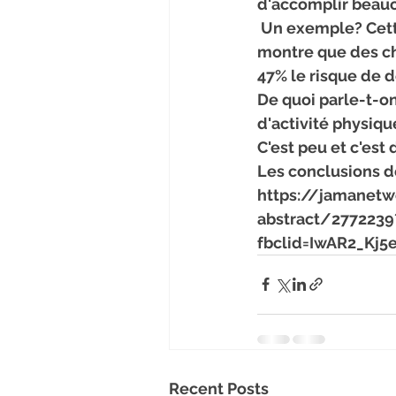
d'accomplir beau
 Un exemple? Cette nouvelle étude publiée dans le JAMA Internal Medicine, qui 
montre que des ch
47% le risque de d
De quoi parle-t-on
d'activité physiqu
C'est peu et c'est 
Les conclusions de 
https://jamanetw
abstract/2772239
fbclid=IwAR2_Kj
Recent Posts