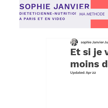
SOPHIE JANVIER
DIETETICIENNE-NUTRITIONNISTE
MA METHODE
A PARIS ET EN VIDEO
Tous les posts
recette
Al
sophie Janvier
Ju
Et si je
moins d
Updated:
Apr 22