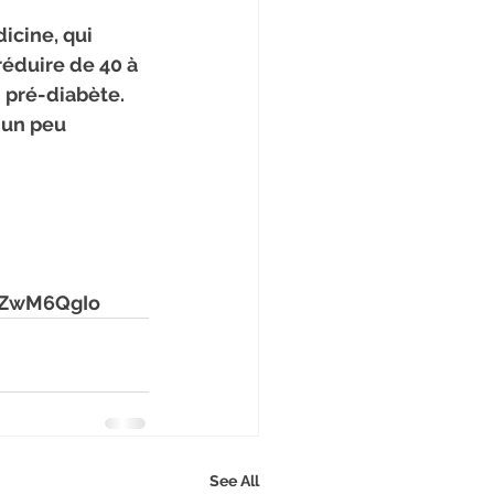
éduire de 40 à 
 pré-diabète. 
 un peu 
cZwM6QgIo
See All