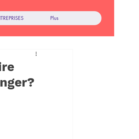
TREPRISES
Plus
ire
anger?